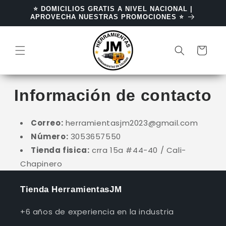
Ir
⭐ DOMICILIOS GRATIS A NIVEL NACIONAL |
directamente
APROVECHA NUESTRAS PROMOCIONES ⭐
al contenido
Carrito
Información de contacto
Correo:
herramientasjm2023@gmail.com
Número:
3053657550
Tienda fisica:
crra 15a #44-40 / Cali-
Chapinero
Tienda HerramientasJM
+6 años de experiencia en la industria